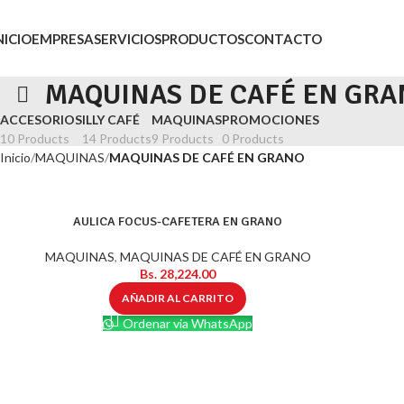
NICIO
EMPRESA
SERVICIOS
PRODUCTOS
CONTACTO
MAQUINAS DE CAFÉ EN GRA
ACCESORIOS
ILLY CAFÉ
MAQUINAS
PROMOCIONES
10 Products
14 Products
9 Products
0 Products
Inicio
MAQUINAS
MAQUINAS DE CAFÉ EN GRANO
AULICA FOCUS-CAFETERA EN GRANO
MAQUINAS
,
MAQUINAS DE CAFÉ EN GRANO
Bs.
28,224.00
AÑADIR AL CARRITO
Ordenar via WhatsApp